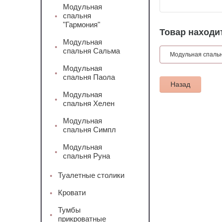
Модульная
спальня
"Гармония"
Товар находит
Модульная
спальня Сальма
Модульная спальн
Модульная
спальня Паола
Назад
Модульная
спальня Хелен
Модульная
спальня Симпл
Модульная
спальня Руна
Туалетные столики
Кровати
Тумбы
прикроватные