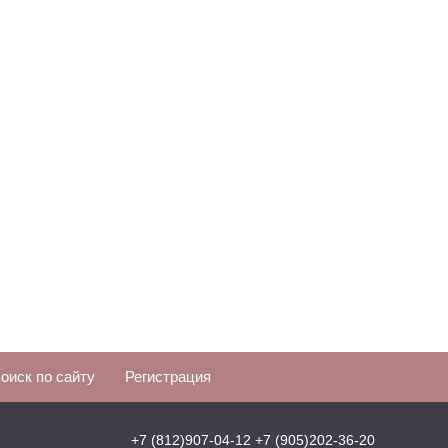
оиск по сайту
Регистрация
+7 (812)907-04-12
+7 (905)202-36-20