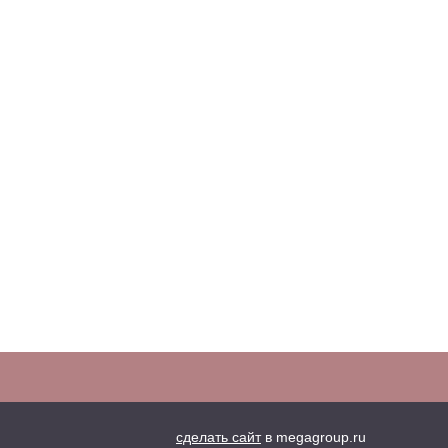
сделать сайт
в megagroup.ru