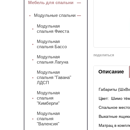
Мебель для спальни
Модульные спальни
Модульная
спальня Фиеста
Модульная
спальня Бассо
поделиться
Модульная
спальня Лагуна
Описание
Модульная
спальня "Гавана"
ЛДСП
Габариты (ШхВх
Модульная
спальня
Цвет: Шимо тём
"Кимберли"
Спальное место
Модульная
Выкатные ящики 
спальня
"Валенсия"
Матрац в компле