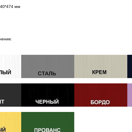
840*474 мм
нение: